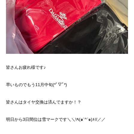
皆さんお疲れ様です♪
早いものでもう11月中旬(*ﾟ▽ﾟ*)
皆さんはタイヤ交換は済んでますか！？
明日から3日間位は雪マークです＼＼\٩(๑`^´๑)۶//／／