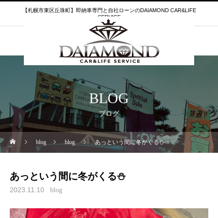
【札幌市東区丘珠町】即納車専門と自社ローンのDAIAMOND CAR&LIFE
SERVICE
BLOG
ブログ
blog
blog
あっという間に冬がくる⛄
あっという間に冬がくる⛄
2023.11.10
blog