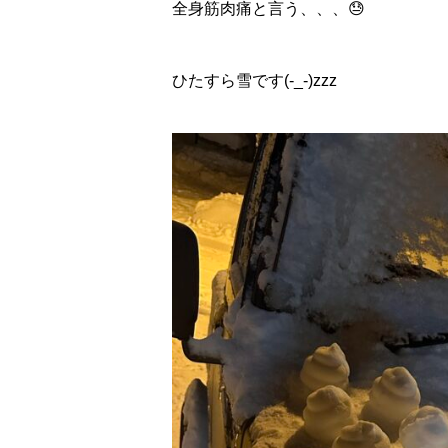
全身筋肉痛と言う、、、😓
ひたすら雪です(-_-)zzz