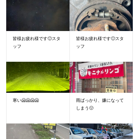
皆様お疲れ様です🙂スタ
皆様お疲れ様です🙂スタ
ッフ
ッフ
寒い🥶🥶🥶🥶
雨ばっかり、嫌になって
しまう🤢