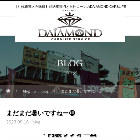
【札幌市東区丘珠町】即納車専門と自社ローンのDAIAMOND CAR&LIFE
SERVICE
BLOG
ブログ
blog
blog
まだまだ暑いですねー😩
まだまだ暑いですねー😩
2023.09.16
blog