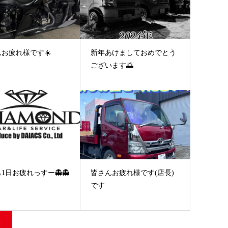
お疲れ様です☀️
新年あけましておめでとう
ございます🌅
1日お疲れっすー👻👻
皆さんお疲れ様です(店長)
です