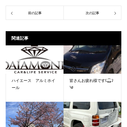
前の記事
次の記事
関連記事
ハイエース アルミホイ
皆さんお疲れ様ですʕ⁎̯͡⁎ʔ
ール
༄