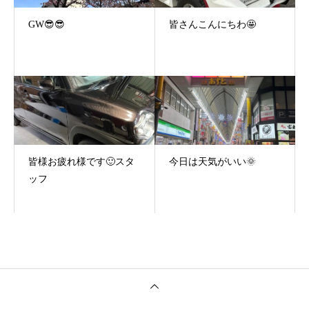
GW😎😎
皆さんこんにちわ🤩
皆様お疲れ様です🙂スタ
今日は天気がいい🌞
ッフ