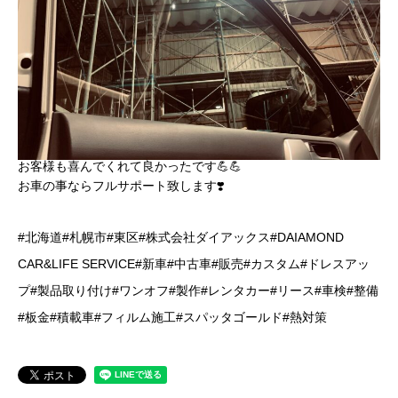
お客様も喜んでくれて良かったです💪💪
お車の事ならフルサポート致します❣️
#北海道#札幌市#東区#株式会社ダイアックス#DAIAMOND
CAR&LIFE SERVICE#新車#中古車#販売#カスタム#ドレスアッ
プ#製品取り付け#ワンオフ#製作#レンタカー#リース#車検#整備
#板金#積載車#フィルム施工#スパッタゴールド#熱対策