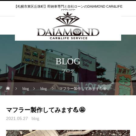
【札幌市東区丘珠町】即納車専門と自社ローンのDAIAMOND CAR&LIFE
SERVICE
BLOG
ブログ
blog
blog
マフラー製作してみます💪🤩
マフラー製作してみます💪🤩
2021.05.27
blog