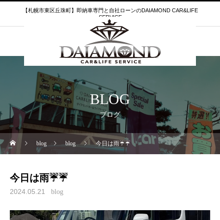
【札幌市東区丘珠町】即納車専門と自社ローンのDAIAMOND CAR&LIFE
SERVICE
BLOG
ブログ
blog
blog
今日は雨☔☔
今日は雨☔☔
2024.05.21
blog