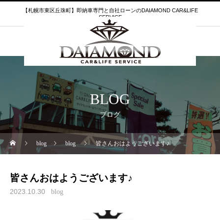
【札幌市東区丘珠町】即納車専門と自社ローンのDAIAMOND CAR&LIFE
SERVICE
BLOG
ブログ
blog
blog
皆さんおはようございます♪
皆さんおはようございます♪
2023.10.30
blog