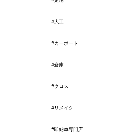
#足場
#大工
#カーポート
#倉庫
#クロス
#リメイク
#即納車専門店