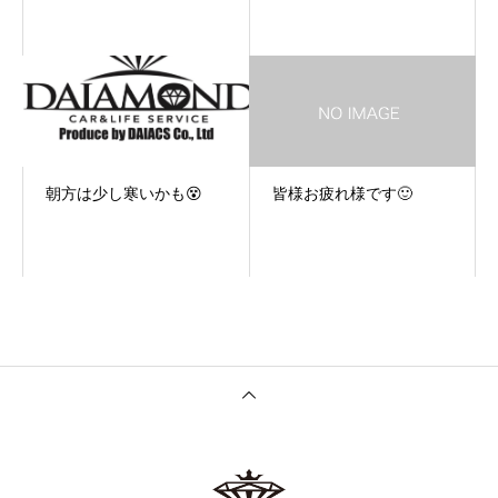
朝方は少し寒いかも😵
皆様お疲れ様です🙂