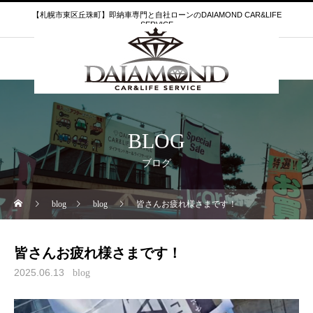
【札幌市東区丘珠町】即納車専門と自社ローンのDAIAMOND CAR&LIFE
SERVICE
BLOG
ブログ
blog
blog
皆さんお疲れ様さまです！
皆さんお疲れ様さまです！
2025.06.13
blog