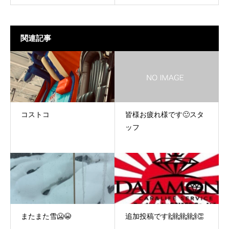
関連記事
コストコ
皆様お疲れ様です🙂スタ
ッフ
またまた雪🥶😭
追加投稿です🙌🙌🙌🙌👏