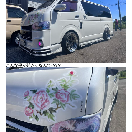
こんな事が起きるなんて(//∇//)