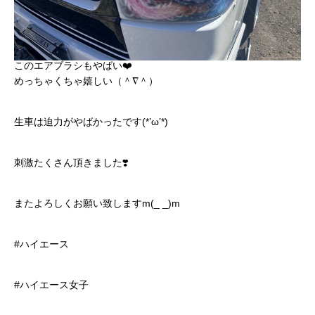
このエアブラシもやばい❤️
めっちゃくちゃ嬉しい（＾∇＾）
生車は迫力がやばかったです(*’ω’*)
刺激たくさん頂きました❣️
またよろしくお願い致しますm(_ _)m
#ハイエース
#ハイエース女子