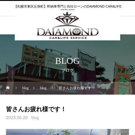
【札幌市東区丘珠町】即納車専門と自社ローンのDAIAMOND CAR&LIFE
SERVICE
BLOG
ブログ
blog
blog
皆さんお疲れ様です！
皆さんお疲れ様です！
2023.06.20
blog