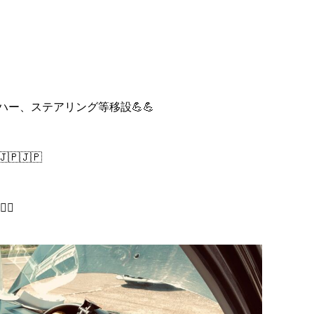
ー、ステアリング等移設💪💪
🇯🇵
♂️