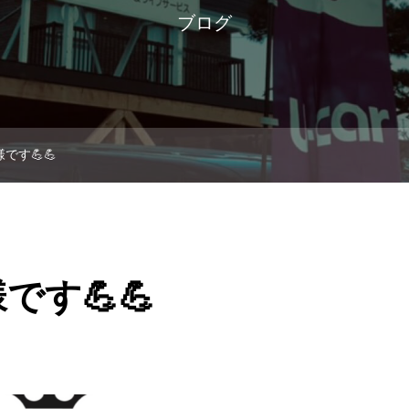
ブログ
です💪💪
す💪💪