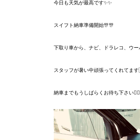
今日も天気が最高です✨✨
スイフト納車準備開始🎊🎊
下取り車から、ナビ、ドラレコ、ウーハ
スタッフが暑い中頑張ってくれてます🇯
納車までもうしばらくお待ち下さい🙇‍♂️🙇‍