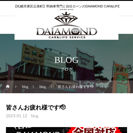
【札幌市東区丘珠町】即納車専門と自社ローンのDAIAMOND CAR&LIFE
SERVICE
BLOG
ブログ
blog
blog
皆さんお疲れ様です🫡
皆さんお疲れ様です🫡
2023.01.12
blog