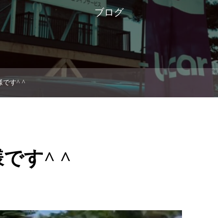
ブログ
です^ ^
です^ ^