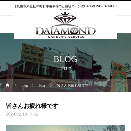
【札幌市東区丘珠町】即納車専門と自社ローンのDAIAMOND CAR&LIFE
SERVICE
BLOG
ブログ
blog
blog
皆さんお疲れ様です
皆さんお疲れ様です
2024.02.18
blog