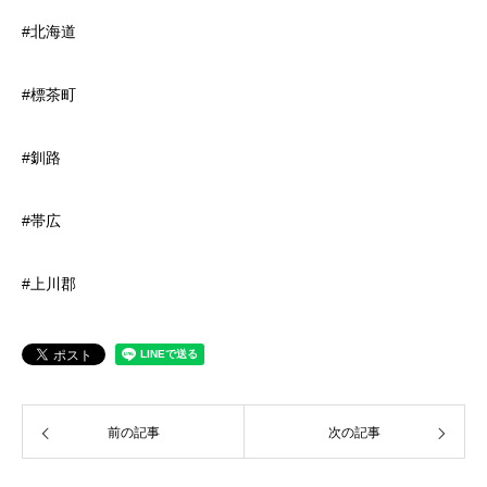
#北海道
#標茶町
#釧路
#帯広
#上川郡
前の記事
次の記事