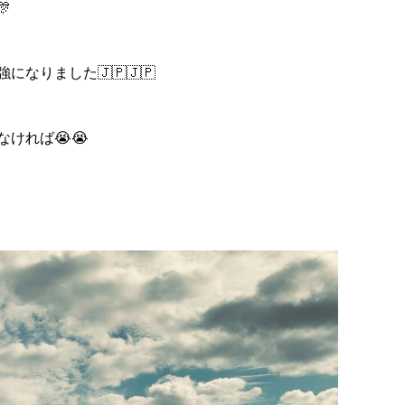

なりました🇯🇵🇯🇵
ければ😭😭