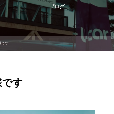
ブログ
様です
様です