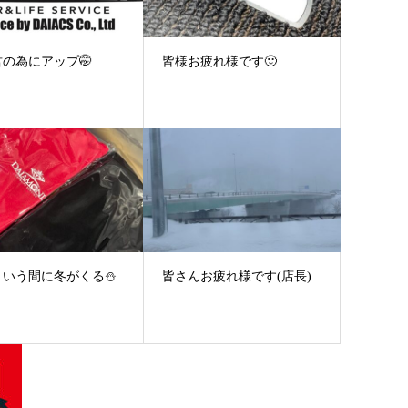
の為にアップ🤭
皆様お疲れ様です🙂
という間に冬がくる⛄
皆さんお疲れ様です(店長)