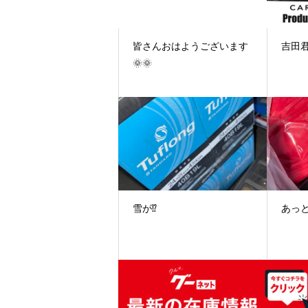
皆さんおはようございます
吉田君
🌞🌞
雪が⁉️
あっ