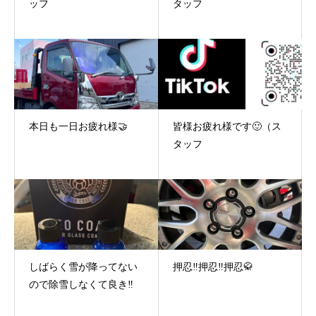
ッフ
タッフ
本日も一日お疲れ様🤝
皆様お疲れ様です🙂（ス
タッフ
しばらく雪が降ってない
押忍‼️押忍‼️押忍🥋
ので除雪しなくて良き‼️