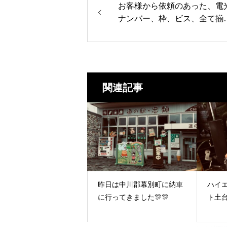
お客様から依頼のあった、電
ナンバー、枠、ビス、全て揃
ました✨✨
関連記事
昨日は中川郡幕別町に納車
ハイ
に行ってきました🎊🎊
ト土