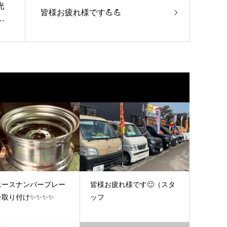
光
皆様お疲れ様です💪💪
い
エースナンバープレー
皆様お疲れ様です🙂（スタ
台取り付け✨✨✨✨
ッフ