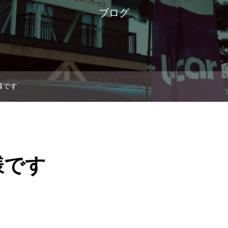
ブログ
様です
様です