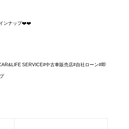
ンナップ❤️❤️
AR&LIFE SERVICE#中古車販売店#自社ローン#即
プ