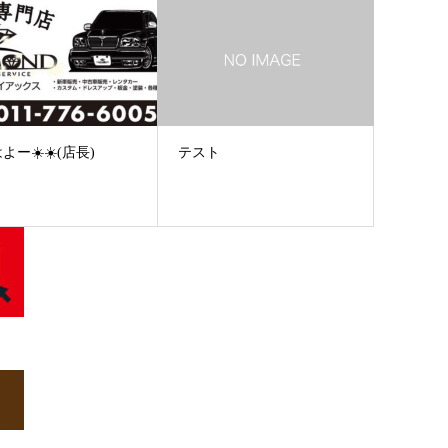
よー☀️☀️(店長)
テスト