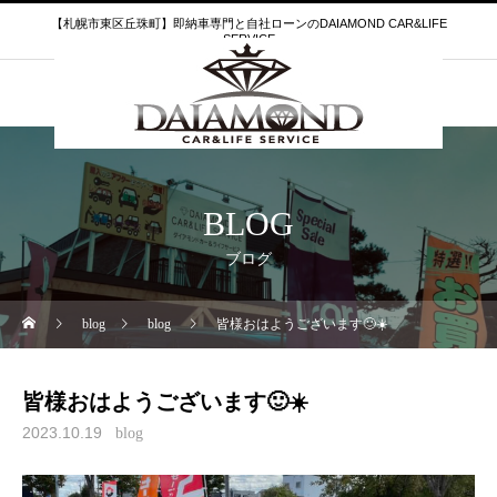
【札幌市東区丘珠町】即納車専門と自社ローンのDAIAMOND CAR&LIFE
SERVICE
BLOG
ブログ
blog
blog
皆様おはようございます🙂☀️
皆様おはようございます🙂☀️
2023.10.19
blog