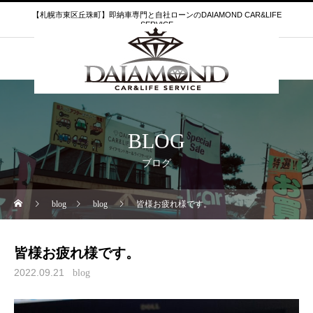
【札幌市東区丘珠町】即納車専門と自社ローンのDAIAMOND CAR&LIFE
SERVICE
BLOG
ブログ
blog
blog
皆様お疲れ様です。
皆様お疲れ様です。
2022.09.21
blog