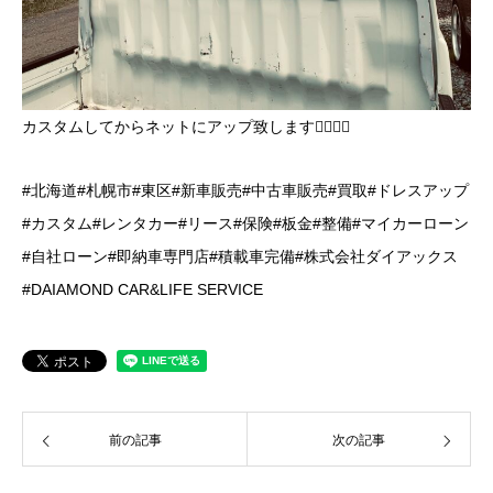
カスタムしてからネットにアップ致します🙇‍♂️🙇‍♂️
#北海道#札幌市#東区#新車販売#中古車販売#買取#ドレスアップ
#カスタム#レンタカー#リース#保険#板金#整備#マイカーローン
#自社ローン#即納車専門店#積載車完備#株式会社ダイアックス
#DAIAMOND CAR&LIFE SERVICE
前の記事
次の記事