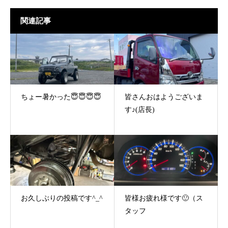
関連記事
ちょー暑かった😇😇😇😇
皆さんおはようございま
す♪(店長)
お久しぶりの投稿です^_^
皆様お疲れ様です🙂（ス
タッフ