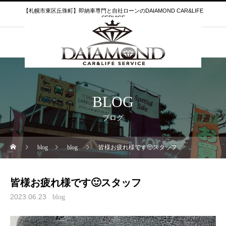
【札幌市東区丘珠町】即納車専門と自社ローンのDAIAMOND CAR&LIFE
SERVICE
BLOG
ブログ
blog
blog
皆様お疲れ様です🙂スタッフ
皆様お疲れ様です🙂スタッフ
2023.06.23
blog