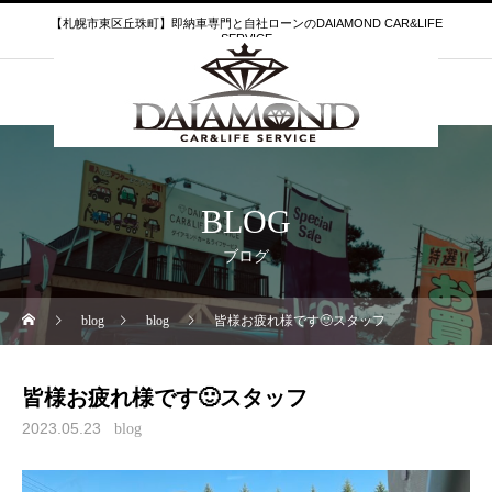
【札幌市東区丘珠町】即納車専門と自社ローンのDAIAMOND CAR&LIFE
SERVICE
BLOG
ブログ
blog
blog
皆様お疲れ様です🙂スタッフ
皆様お疲れ様です🙂スタッフ
2023.05.23
blog