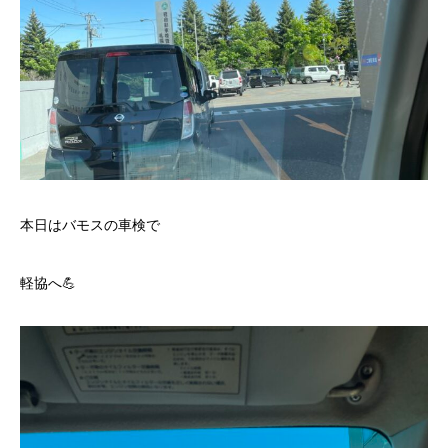
本日はバモスの車検で
軽協へ💪