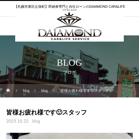
【札幌市東区丘珠町】即納車専門と自社ローンのDAIAMOND CAR&LIFE
SERVICE
BLOG
ブログ
blog
blog
皆様お疲れ様です🙂スタッフ
皆様お疲れ様です🙂スタッフ
2023.10.22
blog