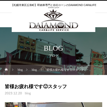
【札幌市東区丘珠町】即納車専門と自社ローンのDAIAMOND CAR&LIFE
SERVICE
BLOG
ブログ
blog
blog
皆様お疲れ様です🙂スタッフ
皆様お疲れ様です🙂スタッフ
2023.12.20
blog