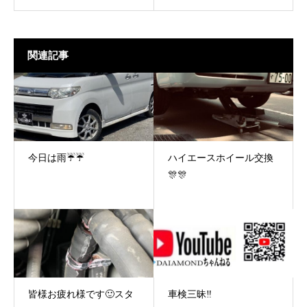
関連記事
今日は雨☔☔
ハイエースホイール交換
🎊🎊
皆様お疲れ様です🙂スタ
車検三昧‼️