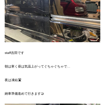
staff吉田です
朝は寒く昼は気温上がってぐちゃぐちゃで…
夜は凍結🛣️
納車準備進めて行きます🤝