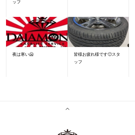
ッフ
夜は寒い🥶
皆様お疲れ様です🙂スタ
ッフ