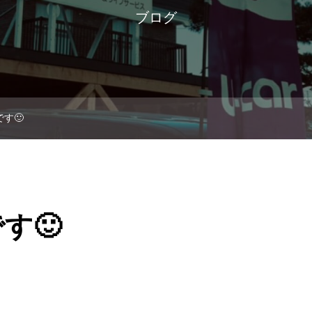
ブログ
す🙂
す🙂