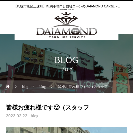
【札幌市東区丘珠町】即納車専門と自社ローンのDAIAMOND CAR&LIFE
SERVICE
BLOG
ブログ
blog
blog
皆様お疲れ様です🙂（スタッフ
皆様お疲れ様です🙂（スタッフ
2023.02.22
blog