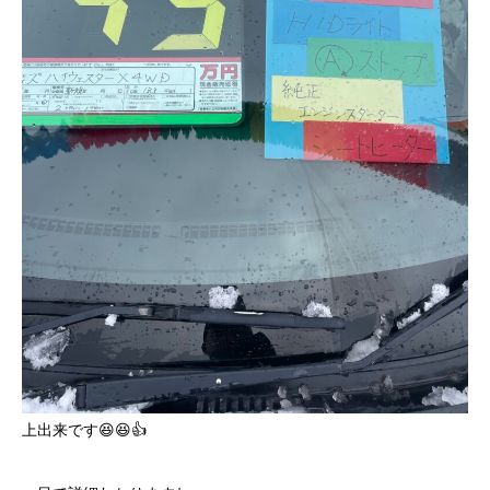
上出来です😆😆👍