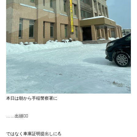
本日は朝から手稲警察署に
……出頭😮‍💨
ではなく車庫証明提出しに💪