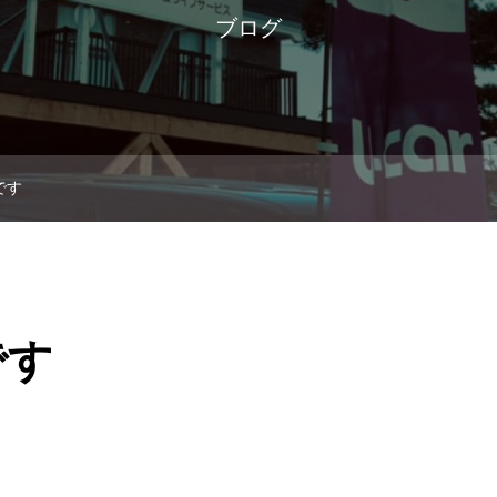
ブログ
です
です