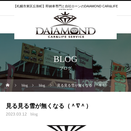
【札幌市東区丘珠町】即納車専門と自社ローンのDAIAMOND CAR&LIFE
SERVICE
BLOG
ブログ
blog
blog
見る見る雪が無くなる（＾∇＾）
見る見る雪が無くなる（＾∇＾）
2023.03.12
blog