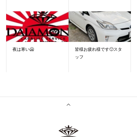
夜は寒い🥶
皆様お疲れ様です🙂スタ
ッフ