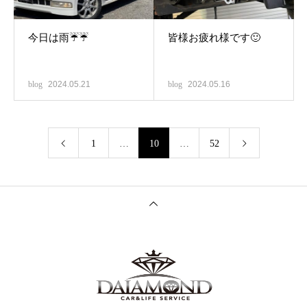
今日は雨☔☔
皆様お疲れ様です🙂
blog
2024.05.21
blog
2024.05.16
1
…
10
…
52