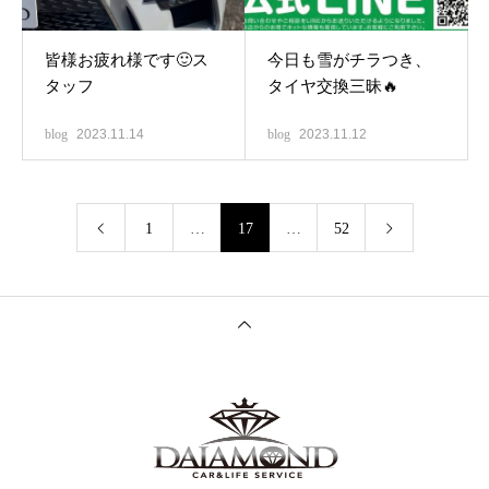
皆様お疲れ様です🙂ス
今日も雪がチラつき、
タッフ
タイヤ交換三昧🔥
blog
2023.11.14
blog
2023.11.12
1
…
17
…
52