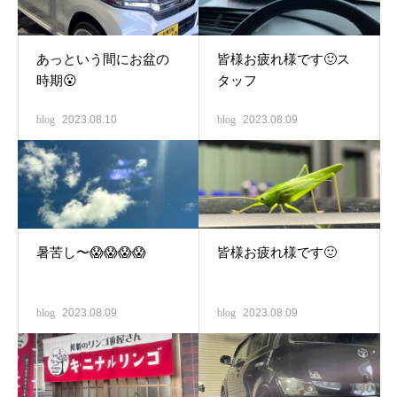
あっという間にお盆の
皆様お疲れ様です🙂ス
時期😮
タッフ
blog
2023.08.10
blog
2023.08.09
暑苦し〜😱😱😱😱
皆様お疲れ様です🙂
blog
2023.08.09
blog
2023.08.09