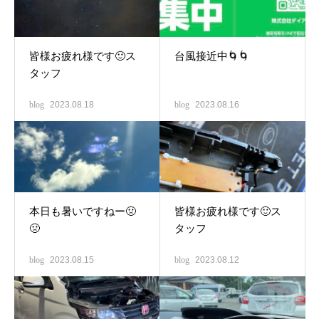
皆様お疲れ様です🙂ス
台風接近中🌀🌀
タッフ
blog
2023.08.18
blog
2023.08.16
本日も暑いですねー🤢
皆様お疲れ様です🙂ス
🤢
タッフ
blog
2023.08.15
blog
2023.08.12