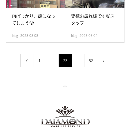
雨ばっかり、嫌になっ
皆様お疲れ様です🙂ス
てしまう🤢
タッフ
blog
2023.08.08
blog
2023.08.04
1
…
23
…
52