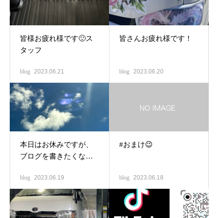
皆様お疲れ様です🙂ス
皆さんお疲れ様です！
タッフ
blog
2023.06.21
blog
2023.06.20
本日はお休みですが、
#おまけ😉
ブログを書きたくなっ
たので投稿です笑(店長)
blog
2023.06.19
blog
2023.06.18