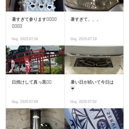
暑すぎて参ります😶‍🌫️😶‍🌫️
暑すぎて、、、
😶‍🌫️😶‍🌫️
blog
2025.07.24
blog
2025.07.19
日焼けして真っ黒🤦‍♂️
暑い日が続いて今日は
☔️
blog
2025.07.09
blog
2025.07.02