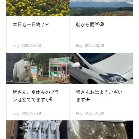
本日も一日終了☑️
朝から雨☔😭
blog
2025.08.23
blog
2025.08.19
皆さん、夏休みのプラ
皆さんおはようござい
ンは立ててますか⁉️
ます☀
blog
2025.07.29
blog
2025.07.28