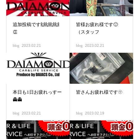
追加投稿です🙌🙌🙌🙌
皆様お疲れ様です🙂
👏
（スタッフ
blog
2023.02.21
blog
2023.02.21
本日も1日お疲れっすー
皆さんお疲れ様です🫥
👻👻
blog
2023.02.21
blog
2023.02.19