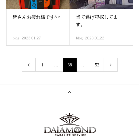
皆さんお疲れ様です^ ^
当て逃げ犯探してま
す。
blog
2023.01.27
blog
2023.01.22
1
…
38
…
52