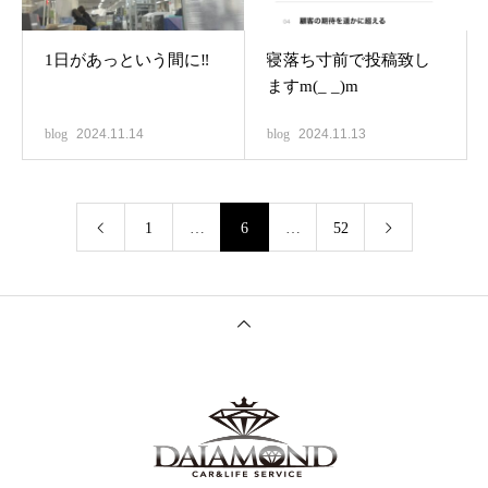
1日があっという間に‼️
寝落ち寸前で投稿致し
ますm(_ _)m
blog
2024.11.14
blog
2024.11.13
1
…
6
…
52