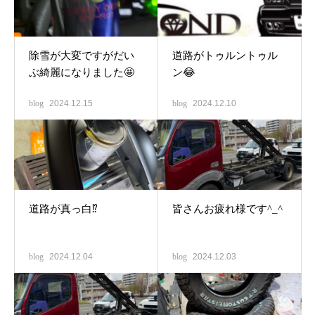
除雪が大変ですがだい
道路がトゥルントゥル
ぶ綺麗になりました🤩
ン😂
blog
2024.12.15
blog
2024.12.10
道路が真っ白⁉️
皆さんお疲れ様です^_^
blog
2024.12.04
blog
2024.12.03