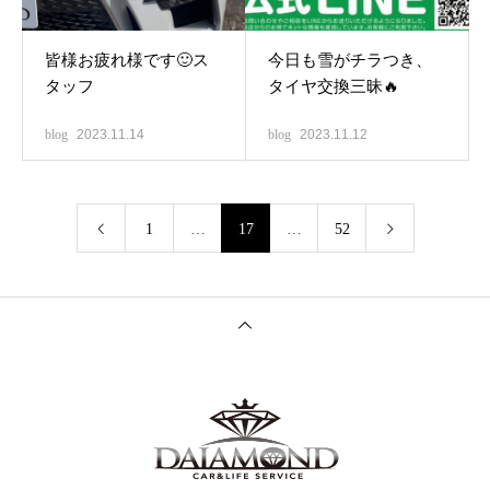
皆様お疲れ様です🙂ス
今日も雪がチラつき、
タッフ
タイヤ交換三昧🔥
blog
2023.11.14
blog
2023.11.12
1
…
17
…
52