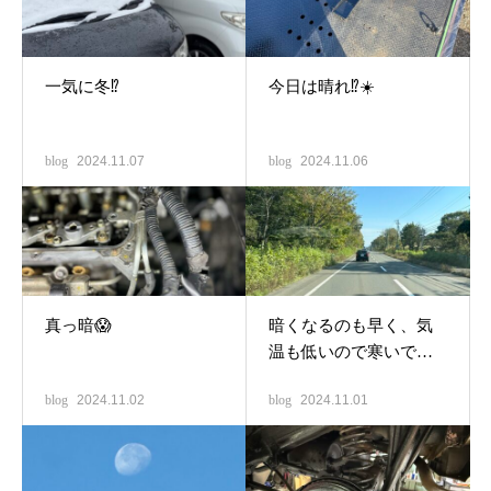
一気に冬⁉️
今日は晴れ⁉️☀️
blog
2024.11.07
blog
2024.11.06
真っ暗😱
暗くなるのも早く、気
温も低いので寒いです
😭
blog
2024.11.02
blog
2024.11.01