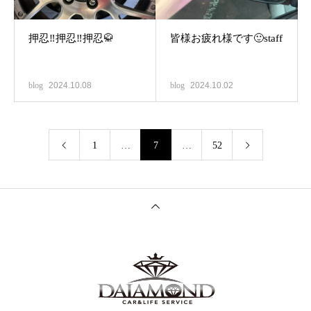
押忍‼️押忍‼️押忍🥋
皆様お疲れ様です🙂staff
blog
2024.10.08
blog
2024.10.02
1
…
7
…
52