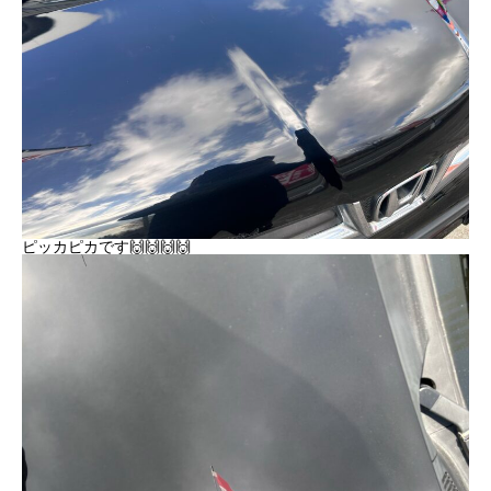
ピッカピカです🙌🙌🙌🙌