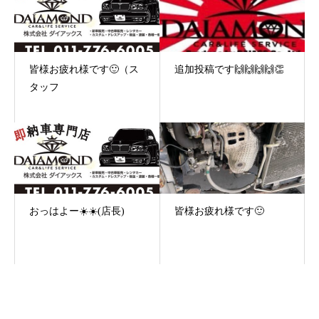
皆様お疲れ様です🙂（ス
追加投稿です🙌🙌🙌🙌👏
タッフ
おっはよー☀️☀️(店長)
皆様お疲れ様です🙂