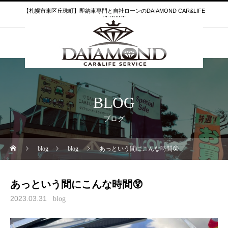
【札幌市東区丘珠町】即納車専門と自社ローンのDAIAMOND CAR&LIFE
SERVICE
BLOG
ブログ
blog
blog
あっという間にこんな時間😲
あっという間にこんな時間😲
2023.03.31
blog