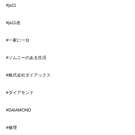
#ja11
#ja11改
#一家に一台
#ジムニーのある生活
#株式会社ダイアックス
#ダイアモンド
#DAIAMOND
#修理