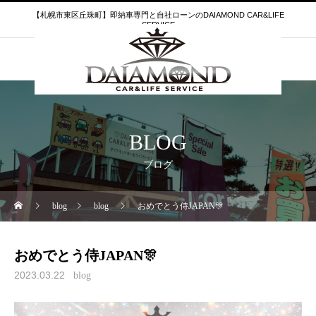
【札幌市東区丘珠町】即納車専門と自社ローンのDAIAMOND CAR&LIFE
SERVICE
BLOG
ブログ
blog
blog
おめでとう侍JAPAN🎊
おめでとう侍JAPAN🎊
2023.03.22
blog