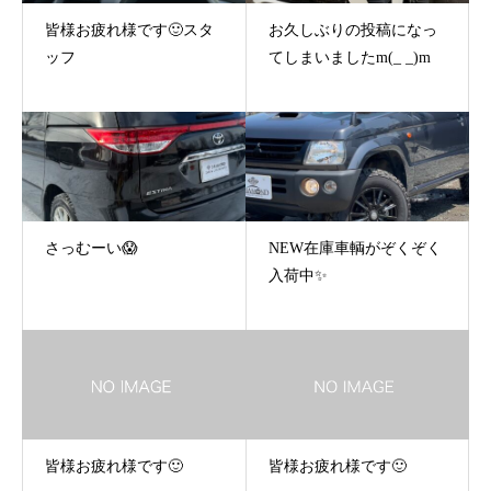
皆様お疲れ様です🙂スタ
お久しぶりの投稿になっ
ッフ
てしまいましたm(_ _)m
さっむーい😱
NEW在庫車輌がぞくぞく
入荷中✨
皆様お疲れ様です🙂
皆様お疲れ様です🙂