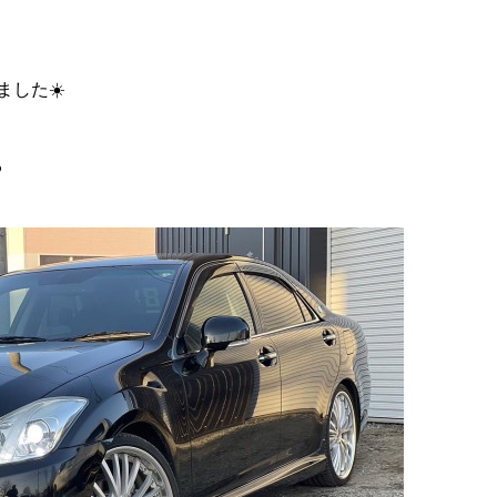
した☀️
️