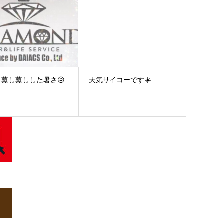
も蒸し蒸しした暑さ😥
天気サイコーです☀️