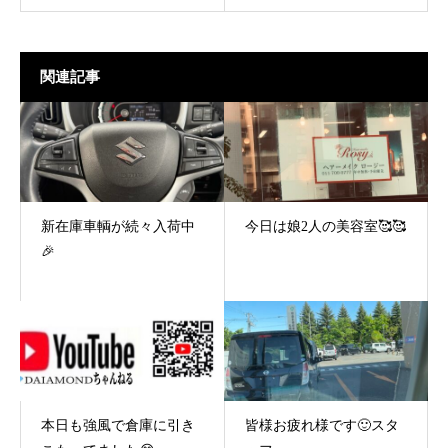
関連記事
新在庫車輌が続々入荷中
今日は娘2人の美容室🥰🥰
🎉
本日も強風で倉庫に引き
皆様お疲れ様です🙂スタ