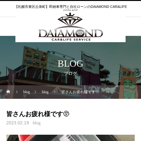
【札幌市東区丘珠町】即納車専門と自社ローンのDAIAMOND CAR&LIFE
SERVICE
BLOG
ブログ
blog
blog
皆さんお疲れ様です🫥
皆さんお疲れ様です🫥
2023.02.19
blog