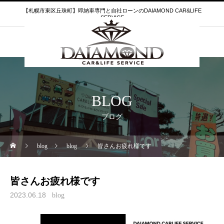
【札幌市東区丘珠町】即納車専門と自社ローンのDAIAMOND CAR&LIFE
SERVICE
BLOG
ブログ
blog
blog
皆さんお疲れ様です
皆さんお疲れ様です
2023.06.18
blog