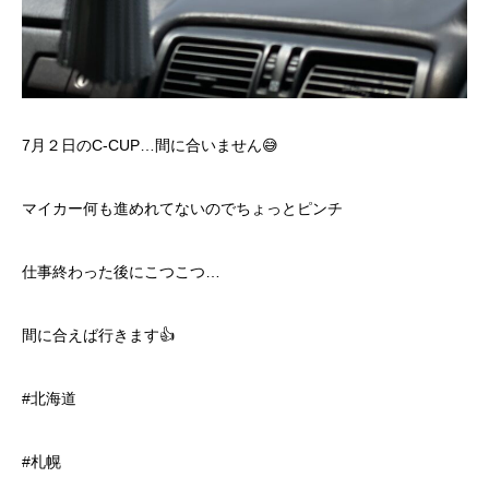
7月２日のC-CUP…間に合いません😅
マイカー何も進めれてないのでちょっとピンチ
仕事終わった後にこつこつ…
間に合えば行きます👍
#北海道
#札幌