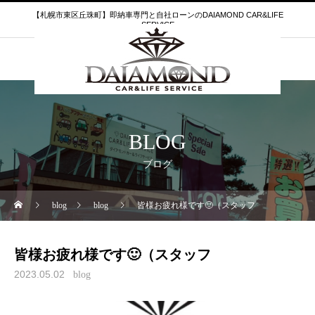
【札幌市東区丘珠町】即納車専門と自社ローンのDAIAMOND CAR&LIFE
SERVICE
BLOG
ブログ
blog
blog
皆様お疲れ様です🙂（スタッフ
皆様お疲れ様です🙂（スタッフ
2023.05.02
blog