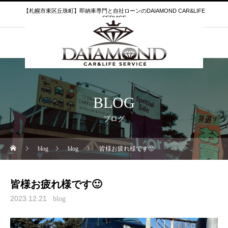
【札幌市東区丘珠町】即納車専門と自社ローンのDAIAMOND CAR&LIFE
SERVICE
BLOG
ブログ
blog
blog
皆様お疲れ様です🙂
皆様お疲れ様です🙂
2023.12.21
blog