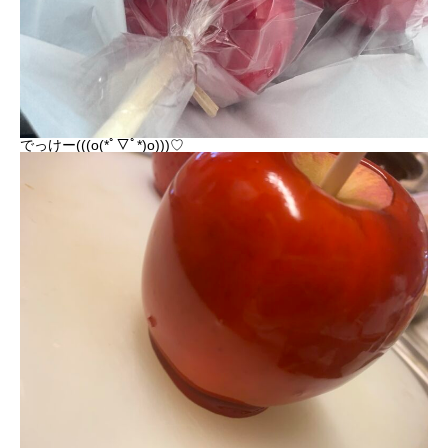
でっけー(((o(*ﾟ▽ﾟ*)o)))♡