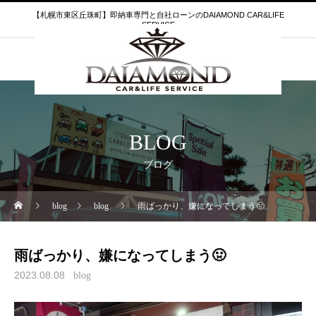
【札幌市東区丘珠町】即納車専門と自社ローンのDAIAMOND CAR&LIFE
SERVICE
BLOG
ブログ
blog
blog
雨ばっかり、嫌になってしまう🤢
雨ばっかり、嫌になってしまう🤢
2023.08.08
blog