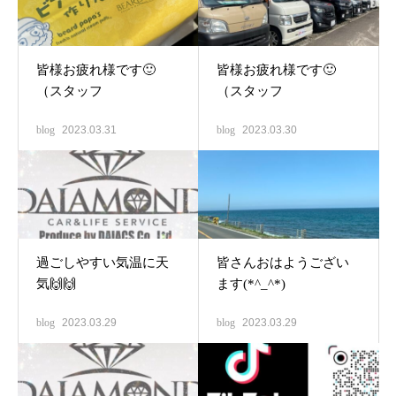
皆様お疲れ様です🙂
皆様お疲れ様です🙂
（スタッフ
（スタッフ
blog
2023.03.31
blog
2023.03.30
過ごしやすい気温に天
皆さんおはようござい
気🙌🙌
ます(*^_^*)
blog
2023.03.29
blog
2023.03.29